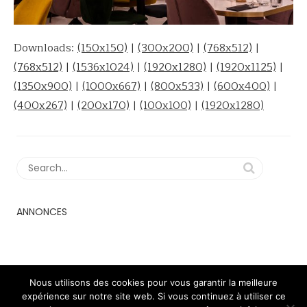
Downloads:
(150x150)
|
(300x200)
|
(768x512)
|
(768x512)
|
(1536x1024)
|
(1920x1280)
|
(1920x1125)
|
(1350x900)
|
(1000x667)
|
(800x533)
|
(600x400)
|
(400x267)
|
(200x170)
|
(100x100)
|
(1920x1280)
ANNONCES
Nous utilisons des cookies pour vous garantir la meilleure
expérience sur notre site web. Si vous continuez à utiliser ce
2018 - 2023 © minimaldog theme