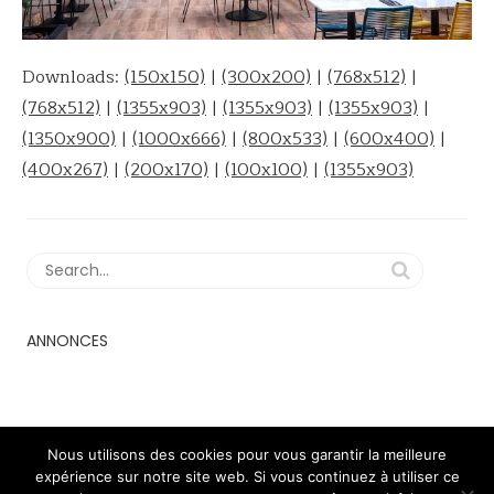
Downloads:
(150x150)
|
(300x200)
|
(768x512)
|
(768x512)
|
(1355x903)
|
(1355x903)
|
(1355x903)
|
(1350x900)
|
(1000x666)
|
(800x533)
|
(600x400)
|
(400x267)
|
(200x170)
|
(100x100)
|
(1355x903)
ANNONCES
Nous utilisons des cookies pour vous garantir la meilleure
expérience sur notre site web. Si vous continuez à utiliser ce
2018 - 2023 © minimaldog theme