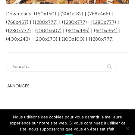
Downloads:
(150x150)
|
(300x182)
|
(768x466)
|
(768x467)
|
(1280x777)
|
(1280x777)
|
(1280x777)
|
(1280x777)
|
(1000x607)
|
(800x486)
|
(600x364)
|
(400x243)
|
(200x170)
|
(100x100)
|
(1280x777)
ANNONCES
Nous utilisons des cookies pour vous garantir la meilleure
expérience sur notre site web. Si vous continuez à utiliser ce
2018 - 2023 © minimaldog theme
site, nous supposerons que vous en êtes satisfait.