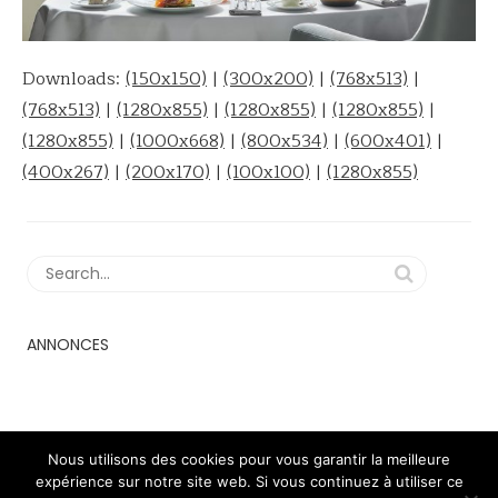
Downloads:
(150x150)
|
(300x200)
|
(768x513)
|
(768x513)
|
(1280x855)
|
(1280x855)
|
(1280x855)
|
(1280x855)
|
(1000x668)
|
(800x534)
|
(600x401)
|
(400x267)
|
(200x170)
|
(100x100)
|
(1280x855)
ANNONCES
Nous utilisons des cookies pour vous garantir la meilleure
expérience sur notre site web. Si vous continuez à utiliser ce
2018 - 2023 © minimaldog theme