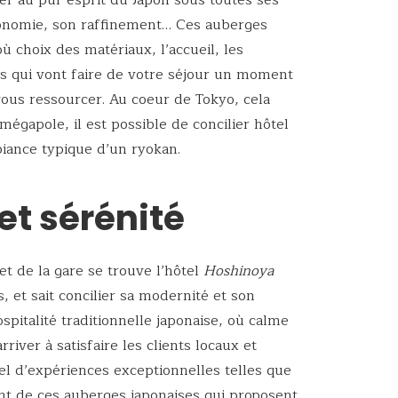
er au pur esprit du Japon sous toutes ses
stronomie, son raffinement… Ces auberges
ù choix des matériaux, l’accueil, les
s qui vont faire de votre séjour un moment
ous ressourcer. Au coeur de Tokyo, cela
égapole, il est possible de concilier hôtel
iance typique d’un ryokan.
et sérénité
et de la gare se trouve l’hôtel
Hoshinoya
, et sait concilier sa modernité et son
pitalité traditionnelle japonaise, où calme
rriver à satisfaire les clients locaux et
el d’expériences exceptionnelles telles que
ant de ces auberges japonaises qui proposent