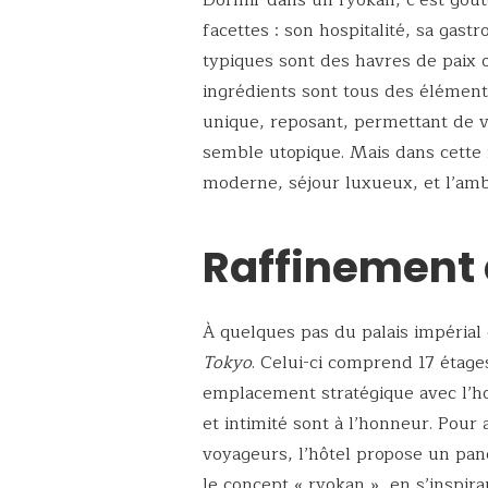
Dormir dans un ryokan, c’est goût
facettes : son hospitalité, sa ga
typiques sont des havres de paix o
ingrédients sont tous des élément
unique, reposant, permettant de v
semble utopique. Mais dans cette m
moderne, séjour luxueux, et l’amb
Raffinement 
À quelques pas du palais impérial 
Tokyo
. Celui-ci comprend 17 étages
emplacement stratégique avec l’hos
et intimité sont à l’honneur. Pour a
voyageurs, l’hôtel propose un pan
le concept « ryokan », en s’inspir