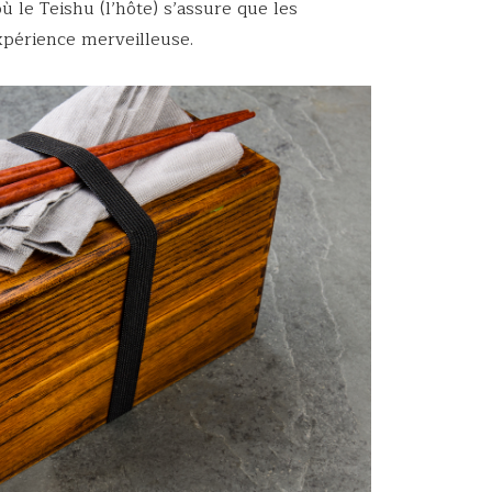
 le Teishu (l’hôte) s’assure que les
expérience merveilleuse.